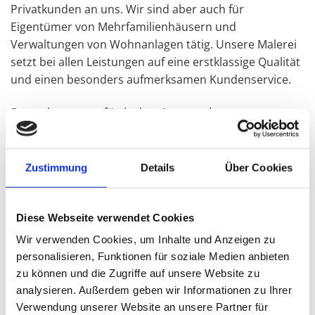
Privatkunden an uns. Wir sind aber auch für
Eigentümer von Mehrfamilienhäusern und
Verwaltungen von Wohnanlagen tätig. Unsere Malerei
setzt bei allen Leistungen auf eine erstklassige Qualität
und einen besonders aufmerksamen Kundenservice.
Renovierungen für jeden Anspruch
Ob Wohnung oder Eigenheim, unser Malerbetrieb
widmet sich jedem Auftrag mit ganzem Einsatz. Gern
Zustimmung
Details
Über Cookies
beraten wir Sie ausführlich zu besonderen Designs für
die Raumgestaltung, zu antiallergischen Farben,
besonders komfortablen, pflegeleichten
Diese Webseite verwendet Cookies
Bodenbelägen, umweltfreundlichen Lacken oder
Wir verwenden Cookies, um Inhalte und Anzeigen zu
wasserbeständigen Tapeten. Ein Anruf genügt. Unsere
personalisieren, Funktionen für soziale Medien anbieten
Fachhandwerker nehmen sich Zeit für Sie. Eine
zu können und die Zugriffe auf unsere Website zu
Erstberatung können wir Ihnen beim
analysieren. Außerdem geben wir Informationen zu Ihrer
Besichtigungstermin bieten. Ihre Renovierung wird
Verwendung unserer Website an unsere Partner für