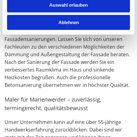
besondere Ausstrahlung. Sie lieben Ihr altes Haus,
Auswahl erlauben
möchten dennoch den Komfort einer
wärmegedämmten Fassade genießen. Kein Problem.
Ablehnen
Unser Malerfachbetrieb Reckewerth GmbH ist auch
Spezialist für hochwertige, nachhaltige
Fassadensanierungen. Lassen Sie sich von unseren
Fachleuten zu den verschiedenen Möglichkeiten der
Dämmung und Außengestaltung der Fassade beraten.
Nach der Sanierung der Fassade werden Sie ein
verbessertes Raumklima im Haus und sinkende
Heizkosten begrüßen. Auch die professionelle
Betonsanierung übernehmen wir in höchster Qualität.
Maler für Marienwerder – zuverlässig,
termingerecht, qualitätsbewusst
Unser Unternehmen kann auf eine über 55-jährige
Handwerkserfahrung zurückblicken. Dabei sind wir