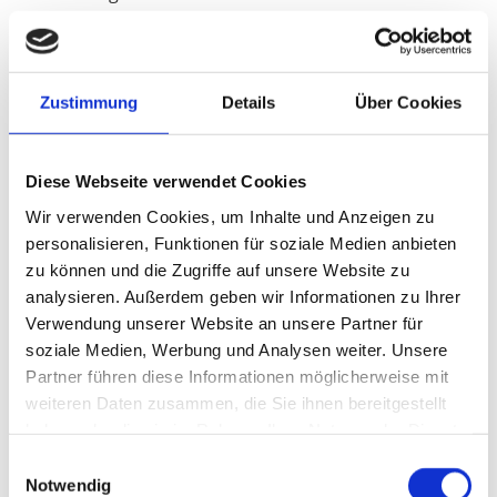
zu unterschiedlichen Eigenschaften und Qualitäten von
Tapeten, Farben und Bodenbelägen.
Heizkosten sparen mit Wärmedämmung
Zustimmung
Details
Über Cookies
Energiesparen ist das Gebot der Stunde, ein
Erfordernis von Haushaltskasse und Umwelt. Wände
Diese Webseite verwendet Cookies
ohne Isolierung lassen unnötig viel Kälte und
Wir verwenden Cookies, um Inhalte und Anzeigen zu
Feuchtigkeit eindringen. Im Ergebnis werden Ihre
personalisieren, Funktionen für soziale Medien anbieten
Heizkosten immer Höher. Unser Malerfachbetrieb
zu können und die Zugriffe auf unsere Website zu
Reckewerth GmbH bietet Ihnen nicht nur
analysieren. Außerdem geben wir Informationen zu Ihrer
Innenrenovierungen, sondern auch die
Verwendung unserer Website an unsere Partner für
Fassadensanierung. Wir statten die neue Fassade mit
soziale Medien, Werbung und Analysen weiter. Unsere
hochwertigen Dämmmaterialien aus. Danach werden
Partner führen diese Informationen möglicherweise mit
Sie den Unterschied zu schätzen wissen. Ihre
weiteren Daten zusammen, die Sie ihnen bereitgestellt
Heizkosten sinken. Das Raumklima wird entschieden
haben oder die sie im Rahmen Ihrer Nutzung der Dienste
verbessert und Sie fühlen noch wohler in Ihren vier
gesammelt haben.
Einwilligungsauswahl
Wänden. Sie haben das Haus oder die Wohnung in
Notwendig